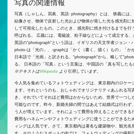
写真の関連情報
写真（しゃしん、寫眞、英語: photography）とは、 狭義
結像させ、物体で反射した光および物体が発した光を感光剤に
して可視化したもの。このとき、感光剤に焼き付けるまでを行
呼ばれる。 広義には、電磁波、粒子線などによって成立する、
英語の"photograph"という語は、イギリスの天文学者ジョン
photo-は「光の」、-graphは「かく（書く、描く）もの」
日本語で「光画」と訳される。"photograph"から、略して"ph
る。 日本語の「写真」という言葉は、中国語の「真を写したも
※テキストは
Wikipedia
より引用しています。
今人気を集めているフォトウェディングは、東京都内のロケー
ます。それというのも、おしゃれでオリジナリティあふれる写
き、それでいてそれほど費用はかからないため、世界で一つし
可能なのです。昨今、新婚夫婦の間ではあえて結婚式は行わず
う人が増えています。それによって費用を抑えることができる
費用をハネムーンやフォトウェディングに使うことができるた
ィングは人気です。さて、東京都内は著名な建築物や、観光名
す。そのようなスポットの中では、フォトウェディングの撮影