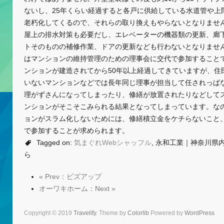
ないし、25年くらい経過すると各戸に供給している水道管や上
老朽化してくるので、それらの取り換えもやらないとなりませ
屋上の排水対策も必要だし、エレベーターの機器類の更新、廊
トそのものの補修作業、ドアの更新なども行わないとなりませ
はマンションの維持管理のための理事会に交代で参加すること
ンションが建造されてから50年以上経過してきていますが、住
いないマンションなどでは長年同じ理事が担当して任されっぱ
理がずさんになってしまったり、修繕が放置されたりなどして
ンションがそこそこみられる結果となってしまっています。な
ョンがスラム化しないためには、修繕積立金をケチらないこと
で参加することが求められます。
Tagged on:
気まぐれWebシャッフル
, 永和工業｜神奈川県
ら
« Prev：ビズアップ
オーワキホーム：Next »
Copyright © 2019
Travelify
. Theme by
Colorlib
Powered by
WordPress