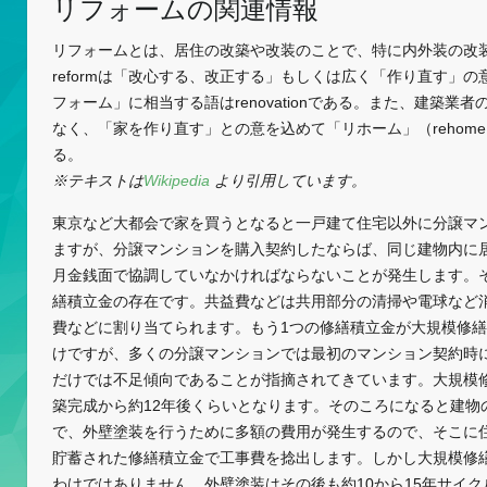
リフォームの関連情報
リフォームとは、居住の改築や改装のことで、特に内外装の改装
reformは「改心する、改正する」もしくは広く「作り直す」
フォーム」に相当する語はrenovationである。また、建築業
なく、「家を作り直す」との意を込めて「リホーム」（rehom
る。
※テキストは
Wikipedia
より引用しています。
東京など大都会で家を買うとなると一戸建て住宅以外に分譲マ
ますが、分譲マンションを購入契約したならば、同じ建物内に
月金銭面で協調していなかければならないことが発生します。
繕積立金の存在です。共益費などは共用部分の清掃や電球など
費などに割り当てられます。もう1つの修繕積立金が大規模修
けですが、多くの分譲マンションでは最初のマンション契約時
だけでは不足傾向であることが指摘されてきています。大規模
築完成から約12年後くらいとなります。そのころになると建物
で、外壁塗装を行うために多額の費用が発生するので、そこに
貯蓄された修繕積立金で工事費を捻出します。しかし大規模修
わけではありません。外壁塗装はその後も約10から15年サイ