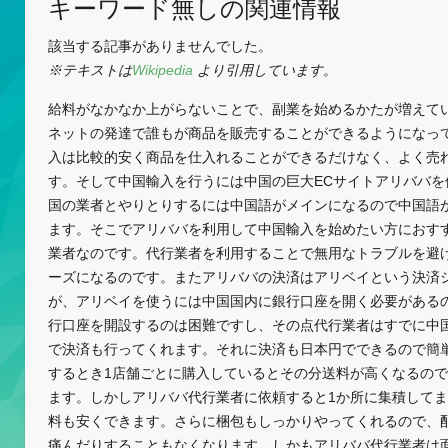
キーワード無しの関連情報
該当する記事がありませんでした。
※テキストは
Wikipedia
より引用しています。
給料がなかなか上がらないことで、副業を始めるかたが増えて
ネットの発達で誰もが商品を販売することができるようになっ
入は比較的安く商品を仕入れることができるだけなく、よく売
す。そして中国輸入を行うには中国の巨大ECサイトアリババを
国の業者とやりとりするには中国語がメインになるので中国語
ます。そこでアリババを利用して中国輸入を始めたい方におす
業者なのです。代行業者を利用することで無用なトラブルを避
ーズになるのです。またアリババの決済はアリベイという決済
が、アリベイを使うには中国国内に銀行口座を開く必要がある
行口座を開設するのは困難ですし、その点代行業者はすでに中
で決済も行ってくれます。それに決済も日本円でできるので簡
するとき1店舗ごとに購入しているとその分送料が高くなるの
ます。しかしアリババ代行業者に依頼すると1か所に集積して
料も安くできます。さらに梱包もしっかりやってくれるので、
痛んだりすることもなくなります。しかもアリババ代行業者は