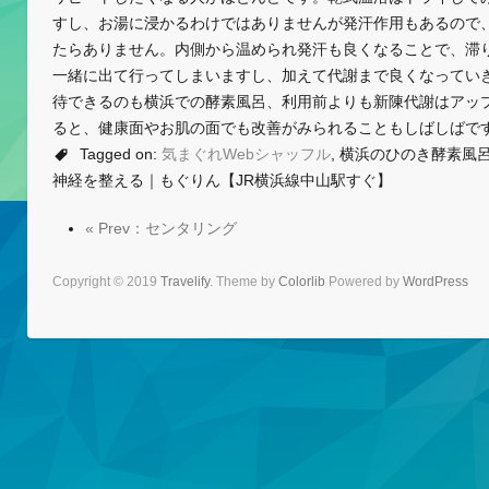
すし、お湯に浸かるわけではありませんが発汗作用もあるので
たらありません。内側から温められ発汗も良くなることで、滞
一緒に出て行ってしまいますし、加えて代謝まで良くなってい
待できるのも横浜での酵素風呂、利用前よりも新陳代謝はアッ
ると、健康面やお肌の面でも改善がみられることもしばしばで
Tagged on:
気まぐれWebシャッフル
, 横浜のひのき酵素風
神経を整える｜もぐりん【JR横浜線中山駅すぐ】
« Prev：センタリング
Copyright © 2019
Travelify
. Theme by
Colorlib
Powered by
WordPress