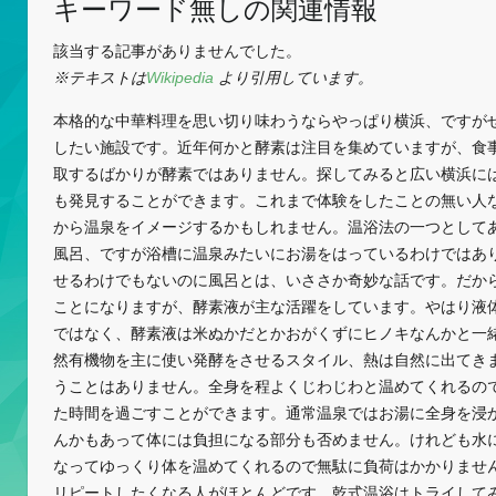
キーワード無しの関連情報
該当する記事がありませんでした。
※テキストは
Wikipedia
より引用しています。
本格的な中華料理を思い切り味わうならやっぱり横浜、ですが
したい施設です。近年何かと酵素は注目を集めていますが、食
取するばかりが酵素ではありません。探してみると広い横浜に
も発見することができます。これまで体験をしたことの無い人
から温泉をイメージするかもしれません。温浴法の一つとして
風呂、ですが浴槽に温泉みたいにお湯をはっているわけではあ
せるわけでもないのに風呂とは、いささか奇妙な話です。だか
ことになりますが、酵素液が主な活躍をしています。やはり液
ではなく、酵素液は米ぬかだとかおがくずにヒノキなんかと一
然有機物を主に使い発酵をさせるスタイル、熱は自然に出てき
うことはありません。全身を程よくじわじわと温めてくれるの
た時間を過ごすことができます。通常温泉ではお湯に全身を浸
んかもあって体には負担になる部分も否めません。けれども水
なってゆっくり体を温めてくれるので無駄に負荷はかかりませ
リピートしたくなる人がほとんどです。乾式温浴はトライして