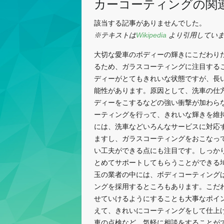
カーコーティングの関
該当する記事がありませんでした。
※テキストは
Wikipedia
より引用してい
大切な愛車のボディーの輝きにこだわり
るため、ガラスコーティングに注目する
ディーがとてもきれいな状態ですが、長
能性があります。原因として、洗車の仕
ディーをこするなどの強い衝撃が加わら
ーティングを行って、きれいな輝きを維
には、洗車などいろんなサービスに対応
ますし、ガラスコーティングをおこなっ
い工夫ができる点にも注目です。しっか
とめてサポートしてもらうことができる
玉の業者の中には、ボディコーティングは
ングを採用するところもあります。こだ
せていけるようにすることも大事なポイ
えて、きれいにコーティングをして仕上
車の点検など、気軽に相談をすることが