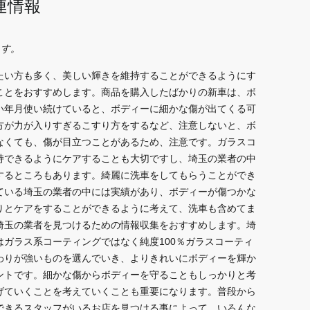
連情報
ます。
たい方も多く、美しい輝きを維持することができるようにす
ことをおすすめします。商品を購入したばかりの新車は、ボ
い年月使い続けていると、ボディーに細かな傷が出てくる可
方が力が入りすぎるこすり方をするなど、注意しないと、ボ
なくても、傷が目立つことがあるため、注意です。ガラスコ
持できるようにケアすることも大切ですし、埼玉の業者の中
するところもあります。綺麗に洗車をしてもらうことができ
ている埼玉の業者の中には実績があり、ボディーが傷つかな
りとケアをすることができるように考えて、洗車も含めてま
埼玉の業者を見つけるための情報収集をおすすめします。埼
ガラス系コーティングではなく純度100％ガラスコーティ
わりが強いものを選んでいき、よりきれいにボディーを輝か
ントです。細かな傷からボディーを守ることもしっかりと考
げていくことを考えていくことも重要になります。普段から
できるスタッフがいるお店を見つける事によって、いろんな