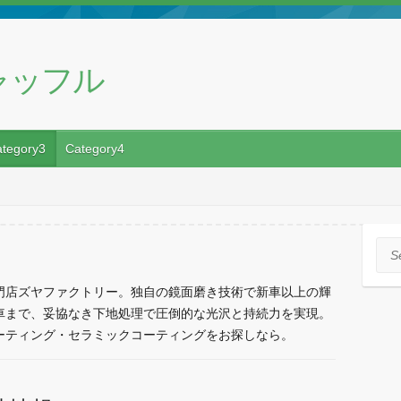
ャッフル
tegory3
Category4
Sea
門店ズヤファクトリー。独自の鏡面磨き技術で新車以上の輝
車まで、妥協なき下地処理で圧倒的な光沢と持続力を実現。
ーティング・セラミックコーティングをお探しなら。